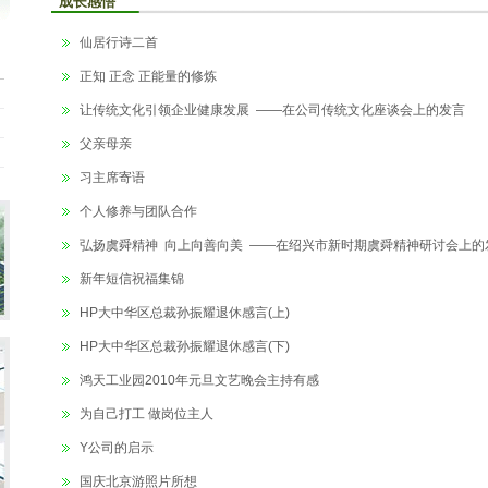
成长感悟
仙居行诗二首
正知 正念 正能量的修炼
让传统文化引领企业健康发展 ——在公司传统文化座谈会上的发言
父亲母亲
习主席寄语
个人修养与团队合作
弘扬虞舜精神 向上向善向美 ——在绍兴市新时期虞舜精神研讨会上的
新年短信祝福集锦
HP大中华区总裁孙振耀退休感言(上)
HP大中华区总裁孙振耀退休感言(下)
鸿天工业园2010年元旦文艺晚会主持有感
为自己打工 做岗位主人
Y公司的启示
国庆北京游照片所想